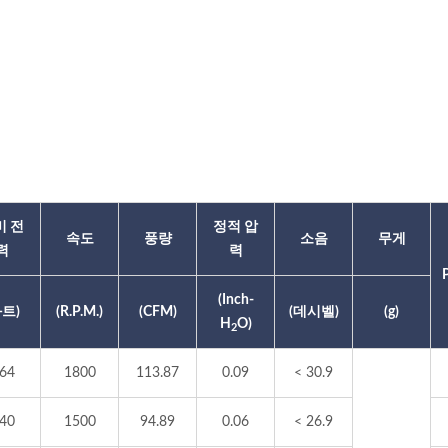
비 전
정적 압
속도
풍량
소음
무게
력
력
(Inch-
와트)
(R.P.M.)
(CFM)
(데시벨)
(g)
H
O)
2
.64
1800
113.87
0.09
< 30.9
.40
1500
94.89
0.06
< 26.9