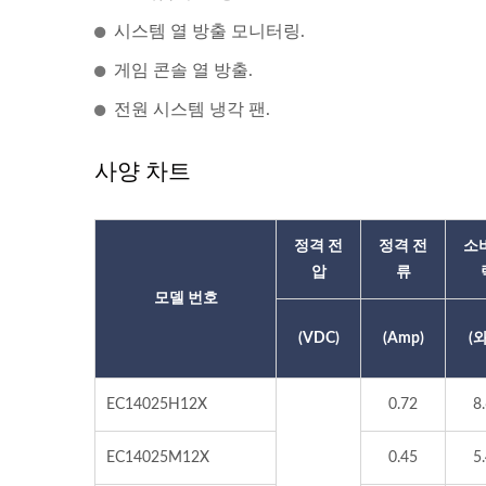
시스템 열 방출 모니터링.
게임 콘솔 열 방출.
전원 시스템 냉각 팬.
사양 차트
정격 전
정격 전
소
압
류
모델 번호
(VDC)
(Amp)
(
EC14025H12X
0.72
8
EC14025M12X
0.45
5