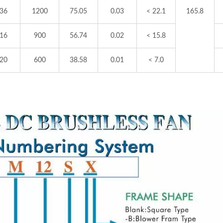
.36
1200
75.05
0.03
< 22.1
165.8
.16
900
56.74
0.02
< 15.8
.20
600
38.58
0.01
< 7.0