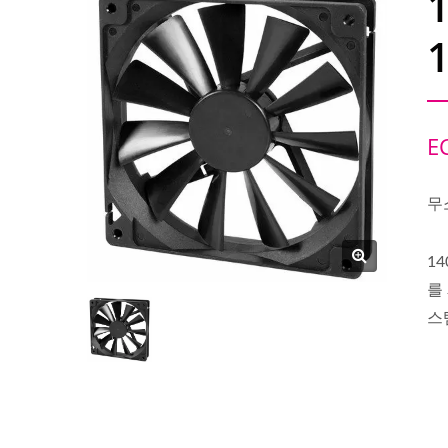
E
무
14
를
스