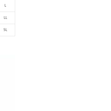
L
LL
SL