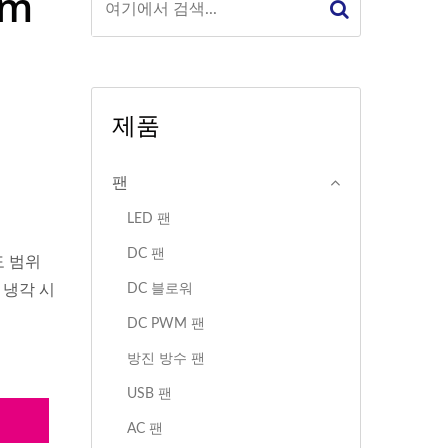
mm
제품
팬
LED 팬
DC 팬
속도 범위
DC 블로워
 냉각 시
DC PWM 팬
방진 방수 팬
USB 팬
의
AC 팬