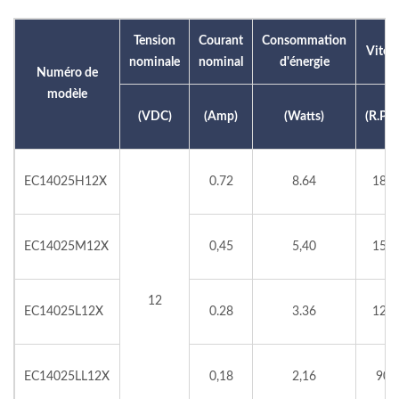
Tension
Courant
Consommation
Vites
nominale
nominal
d'énergie
Numéro de
modèle
(VDC)
(Amp)
(Watts)
(R.P.M
EC14025H12X
0.72
8.64
180
EC14025M12X
0,45
5,40
150
12
EC14025L12X
0.28
3.36
120
EC14025LL12X
0,18
2,16
900