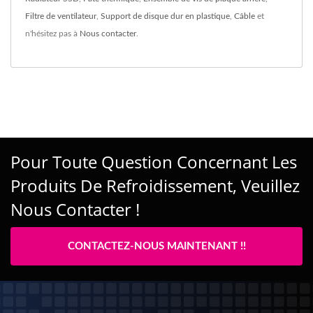
Filtre de ventilateur
,
Support de disque dur en plastique
,
Câble
et
n'hésitez pas à
Nous contacter
.
Pour Toute Question Concernant Les
Produits De Refroidissement, Veuillez
Nous Contacter !
CONTACTEZ-NOUS MAINTENANT !!