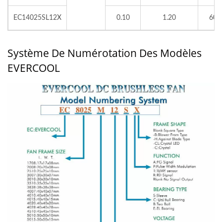
EC14025SL12X
0.10
1.20
600
Système De Numérotation Des Modèles
EVERCOOL