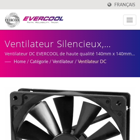
FRANÇAIS
Ventilateur Silencieux,
Ventilateur De
Ventilateur DC EVERCOOL de haute qualité 140mm x 140mm x
25mm | Nos services incluent la production et la fabrication
Home
/
Catégorie
/
Ventilateur
/
Ventilateur DC
Refroidissement De Châssis,
de ventilateurs DC personnalisés et de dissipateurs
thermiques.
Ventilateur Axial, Ventilateur
De Refroidissement IGBT |
Fabricant De Refroidisseurs
En Aluminium | EVERCOOL