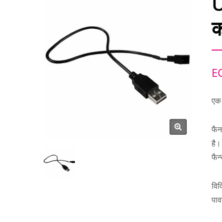
U
क
E
एक 
फैन
है।
फैन
विव
पाव