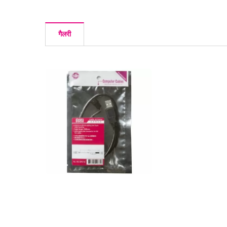
गैलरी
DC फैन