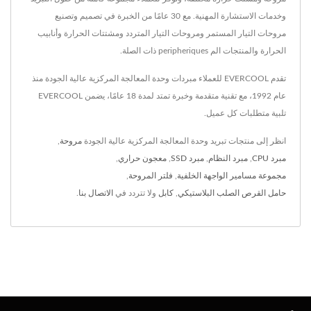
وخدمات الاستشارة المهنية. مع 30 عامًا من الخبرة في تصميم وتصنيع
مروحات التيار المستمر ومروحات التيار المتردد ومشتتات الحرارة وأنابيب
الحرارة والمنتجات الم peripheriques ذات الصلة.
تقدم EVERCOOL للعملاء مبردات وحدة المعالجة المركزية عالية الجودة منذ
عام 1992، مع تقنية متقدمة وخبرة تمتد لمدة 18 عامًا، يضمن EVERCOOL
تلبية متطلبات كل عميل.
انظر إلى منتجات تبريد وحدة المعالجة المركزية عالية الجودة
مروحة
,
مبرد CPU
,
مبرد النظام
,
مبرد SSD
,
معجون حراري
,
مجموعة مسامير الواجهة الخلفية
,
فلتر المروحة
,
حامل القرص الصلب البلاستيكي
,
كابل
ولا تتردد في
الاتصال بنا
.