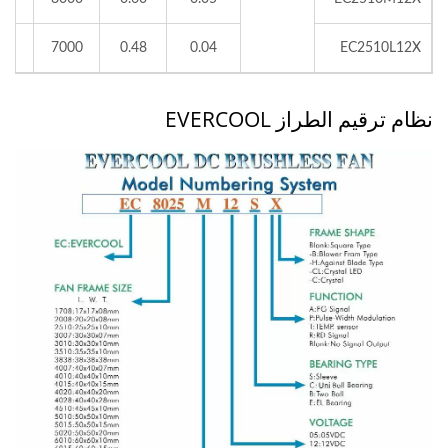
.23
7000
0.48
0.04
EC2510L12X
نظام ترقيم الطراز EVERCOOL