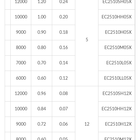
.25
12000
1.20
0.24
EC2510SH05X
.90
10000
1.00
0.20
EC2510HH05X
.72
9000
0.90
0.18
EC2510H05X
5
.53
8000
0.80
0.16
EC2510M05X
.23
7000
0.70
0.14
EC2510L05X
.06
6000
0.60
0.12
EC2510LL05X
.25
12000
0.96
0.08
EC2510SH12X
.90
10000
0.84
0.07
EC2510HH12X
.72
9000
0.72
0.06
12
EC2510H12X
.53
8000
0.60
0.05
EC2510M12X