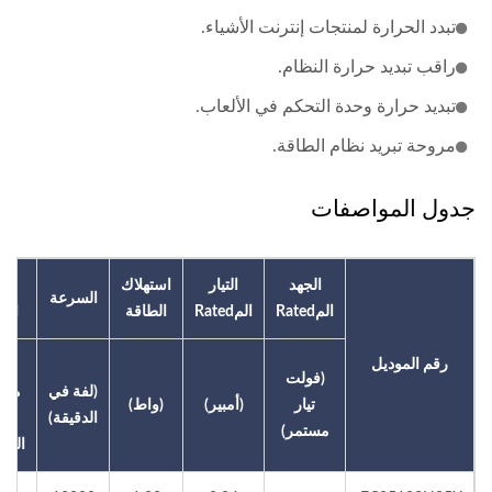
تبدد الحرارة لمنتجات إنترنت الأشياء.
راقب تبديد حرارة النظام.
تبديد حرارة وحدة التحكم في الألعاب.
مروحة تبريد نظام الطاقة.
جدول المواصفات
الجهد
التيار
استهلاك
تدف
السرعة
المRated
المRated
الطاقة
الهو
رقم الموديل
(قد
(فولت
(لفة في
مكع
تيار
(أمبير)
(واط)
الدقيقة)
في
مستمر)
الدقي