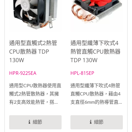
將熱量從處理器移除，確
180W，其尺寸控制在
保系統運行順暢。配備
125...
ARGB直流PWM風扇，
您可以自定義燈光效果，
為您的機殼增添個性化風
格。通用型設計兼容
通用型直觸式2熱管
通用型纖薄下吹式4
INTEL和AMD平台，無論
CPU散熱器 TDP
熱管直觸CPU散熱器
您的系統配置為何，均能
130W
TDP 130W
輕鬆安裝。無論您是追求
HPR-9225EA
HPL-815EP
極致性能還是需要可靠的
散熱解決方案，我們的水
通用型CPU散熱器使用直
通用型纖薄下吹式4熱管
冷散熱器都能滿足您的需
觸式2熱管散熱器，其擁
直觸CPU散熱器，藉由4
求。立即升級到我們的水
有2支高效能熱管，搭配
支直徑6mm的熱導管直
冷散熱器，體驗超越期待
經由空氣力學設計鋁鰭
接與CPU熱源作接觸，導
的冷卻效果，讓您的系統
片，風扇配置
熱效率可達130W，讓
細節
細節
始終保持在最佳狀態下運
EVERCOOL...
CPU的廢熱能可以更迅速