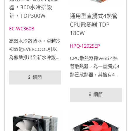
器，360水冷排設
計，TDP300W
通用型直觸式4熱管
CPU散熱器 TDP
EC-WC360B
180W
高效水冷散熱器，卓越冷
HPQ-12025EP
卻效能EVERCOOL引以
為傲地推出全新水冷散熱
CPU散熱器採Venti 4熱
器，專為遊戲玩家、超頻
管散熱器，為一直觸式4
愛好者和電腦發燒友而設
熱管散熱器，其擁有4支
細節
計。這款冷卻解決方案擁
高效能熱管，搭配經由流
有獨特的泵浦分離式設
體力學設計鋁鰭片，以及
細節
計，極大地降低了噪音，
EVERCOOL高效能PWM
同時確保高效冷卻性能。
直流風扇，可以快速將
利用純銅鍍鎳高密度微水
CPU所產生的廢熱排除，
道和高密度水冷排，迅速
最高解熱瓦數可以到達