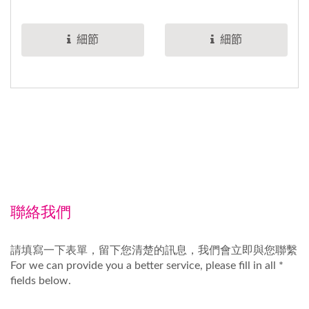
設計鋁鰭片與埋入式風扇
熱器，其擁有2支高效能
呈現，風扇配置
熱管，搭配經由設計鋁鰭
細節
細節
EVERCOOL...
片與獨特LOGO公牛樣式
呈現，風扇配置
EVERCOOL...