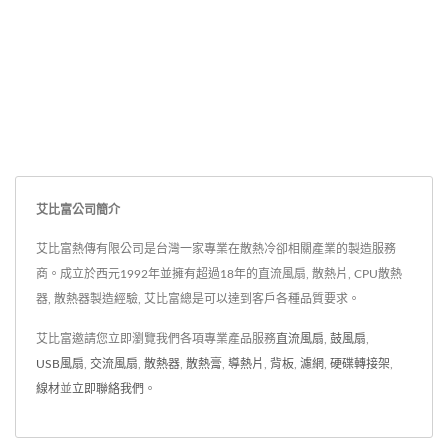
艾比富公司簡介
艾比富熱傳有限公司是台灣一家專業在散熱冷卻相關產業的製造服務
商。成立於西元1992年並擁有超過18年的直流風扇, 散熱片, CPU散熱
器, 散熱器製造經驗, 艾比富總是可以達到客戶各種品質要求。
艾比富邀請您立即瀏覽我們各項專業產品服務
直流風扇
,
鼓風扇
,
USB風扇
,
交流風扇
,
散熱器
,
散熱膏
,
導熱片
,
背板
,
濾網
,
硬碟轉接架
,
線材
並
立即聯絡我們
。