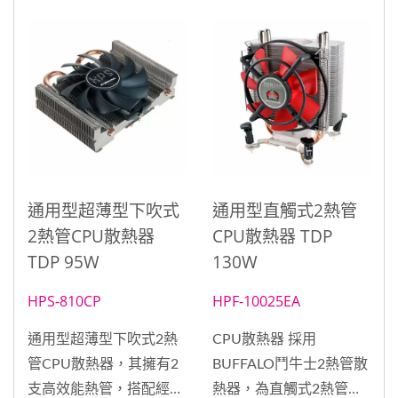
行。
地被帶走，有效降低CPU
溫度。採用具有PWM功
能的8公分風扇，放置於
散熱鰭片的上方，可幫助
風流更順暢，同時能經由
偵測到的CPU溫度來自動
調解風扇轉速，最高可達
4000RPM，使熱氣的排
通用型超薄型下吹式
通用型直觸式2熱管
散更有效率，靜音與散熱
2熱管CPU散熱器
CPU散熱器 TDP
兼顧。
TDP 95W
130W
HPS-810CP
HPF-10025EA
通用型超薄型下吹式2熱
CPU散熱器 採用
管CPU散熱器，其擁有2
BUFFALO鬥牛士2熱管散
支高效能熱管，搭配經由
熱器，為直觸式2熱管散