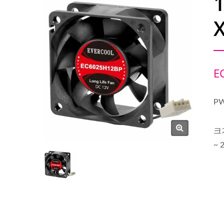
E
P
크
~