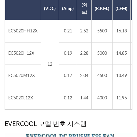
(와
(
(VDC)
(Amp)
(R.P.M.)
(CFM)
트)
EC5020HH12X
0.21
2.52
5500
16.18
EC5020H12X
0.19
2.28
5000
14.85
12
EC5020M12X
0.17
2.04
4500
13.49
EC5020L12X
0.12
1.44
4000
11.95
EVERCOOL 모델 번호 시스템