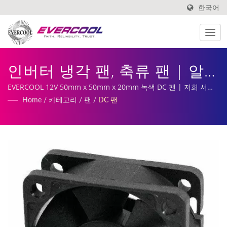
한국어
인버터 냉각 팬, 축류 팬 | 알
루미늄 압출 쿨러 제조업체 |
EVERCOOL 12V 50mm x 50mm x 20mm 녹색 DC 팬 | 저희 서비
스에는 맞춤형 DC 팬, 히트싱크 생산 및 제조가 포함됩니다.
Home
/
카테고리
/
팬
/
DC 팬
EVERCOOL