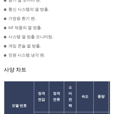
공기 질 모니터 팬.
통신 시스템의 열 방출.
가정용 환기 팬.
IoT 제품의 열 방출.
시스템 열 방출 모니터링.
게임 콘솔 열 방출.
전원 시스템 냉각 팬.
사양 차트
소
정격
정격
비
속도
풍량
전압
전류
전
모델 번호
력