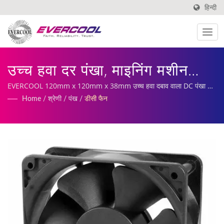
हिन्दी
उच्च हवा दर पंखा, माइनिंग मशीन
कूलिंग पंखा, अक्षीय पंखा, चार्जिंग पाइल
EVERCOOL 120mm x 120mm x 38mm उच्च हवा दबाव वाला DC पंखा |
हमारी सेवाओं में कस्टमाइज्ड डीसी फैन, हीटसिंक उत्पादन और निर्माण शामिल हैं।
Home
/
श्रेणी
/
पंख
/
डीसी फैन
पंखा | एल्युमिनियम एक्सट्रूडेड कूलर
निर्माता | EVERCOOL