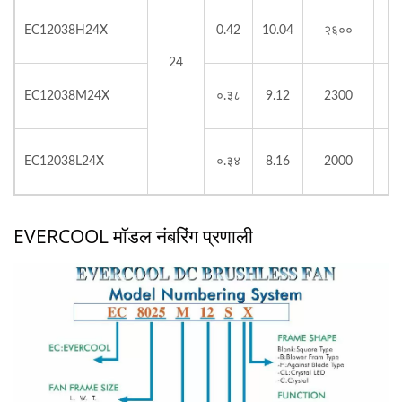
EC12038H24X
0.42
10.04
२६००
92
24
EC12038M24X
०.३८
9.12
2300
79
EC12038L24X
०.३४
8.16
2000
72
EVERCOOL मॉडल नंबरिंग प्रणाली