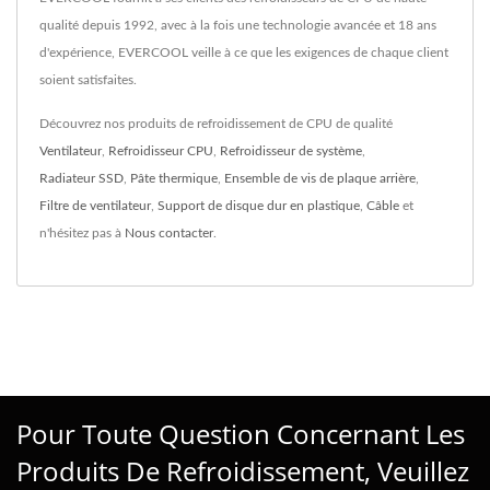
qualité depuis 1992, avec à la fois une technologie avancée et 18 ans
d'expérience, EVERCOOL veille à ce que les exigences de chaque client
soient satisfaites.
Découvrez nos produits de refroidissement de CPU de qualité
Ventilateur
,
Refroidisseur CPU
,
Refroidisseur de système
,
Radiateur SSD
,
Pâte thermique
,
Ensemble de vis de plaque arrière
,
Filtre de ventilateur
,
Support de disque dur en plastique
,
Câble
et
n'hésitez pas à
Nous contacter
.
Pour Toute Question Concernant Les
Produits De Refroidissement, Veuillez