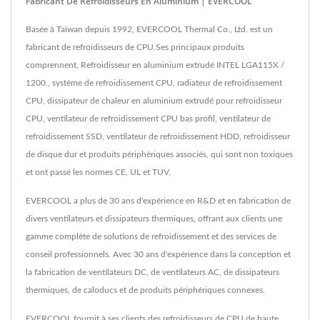
Fabricant De Refroidisseurs En Aluminium | EVERCOOL
Basée à Taïwan depuis 1992, EVERCOOL Thermal Co., Ltd. est un
fabricant de refroidisseurs de CPU.Ses principaux produits
comprennent, Refroidisseur en aluminium extrudé INTEL LGA115X /
1200., système de refroidissement CPU, radiateur de refroidissement
CPU, dissipateur de chaleur en aluminium extrudé pour refroidisseur
CPU, ventilateur de refroidissement CPU bas profil, ventilateur de
refroidissement SSD, ventilateur de refroidissement HDD, refroidisseur
de disque dur et produits périphériques associés, qui sont non toxiques
et ont passé les normes CE, UL et TUV.
EVERCOOL a plus de 30 ans d'expérience en R&D et en fabrication de
divers ventilateurs et dissipateurs thermiques, offrant aux clients une
gamme complète de solutions de refroidissement et des services de
conseil professionnels. Avec 30 ans d'expérience dans la conception et
la fabrication de ventilateurs DC, de ventilateurs AC, de dissipateurs
thermiques, de caloducs et de produits périphériques connexes.
EVERCOOL fournit à ses clients des refroidisseurs de CPU de haute