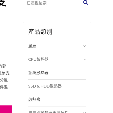
支
產品類別
風扇
CPU散熱器
內部
系統散熱器
風扇支
公分風
SSD & HDD散熱器
元件溫
散熱膏