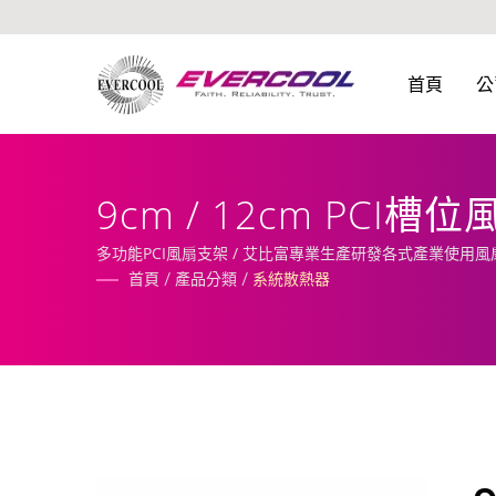
首頁
公
9cm / 12cm PCI
多功能PCI風扇支架 / 艾比富專業生產研發各式產業使
首頁
/
產品分類
/
系統散熱器