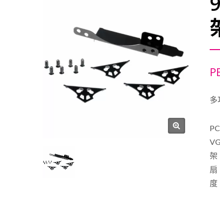
P
多
P
V
架
扇
度