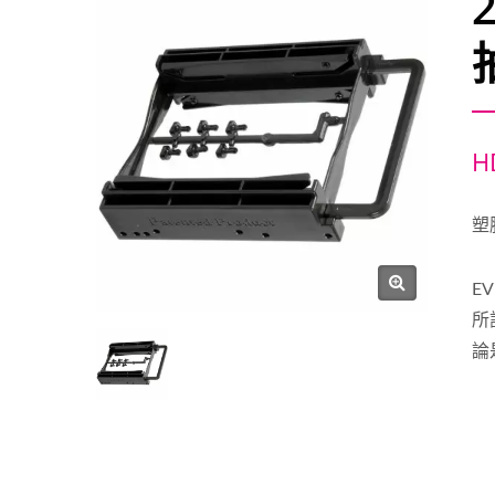
H
塑
E
所
論