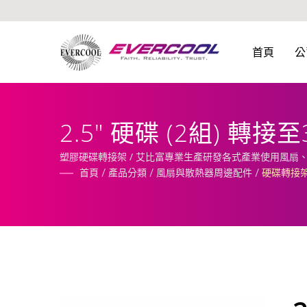
首頁
公
2.5" 硬碟 (2組) 轉
塑膠硬碟轉接架 / 艾比富專業生產研發各式產業使用風扇
首頁
/
產品分類
/
風扇與散熱器周邊配件
/
硬碟轉接