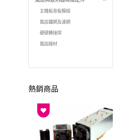
風扇與散熱器周邊配件
主機板背板模組
風扇鐵網及濾網
硬碟轉接架
風扇線材
熱銷商品