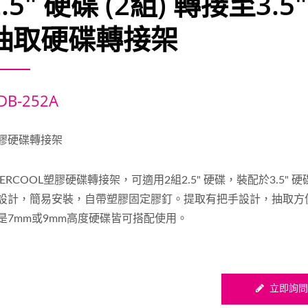
2.5" 硬碟 (2組) 轉接至3.5
抽取硬碟轉接架
DB-252A
膠硬碟轉接架
VERCOOL塑膠硬碟轉接架，可適用2組2.5" 硬碟，裝配於3.5" 
設計，簡易安裝，自帶塑膠固定膠釘。提取有把手設計，抽取方
是7mm或9mm高度硬碟皆可搭配使用。
立即詢問