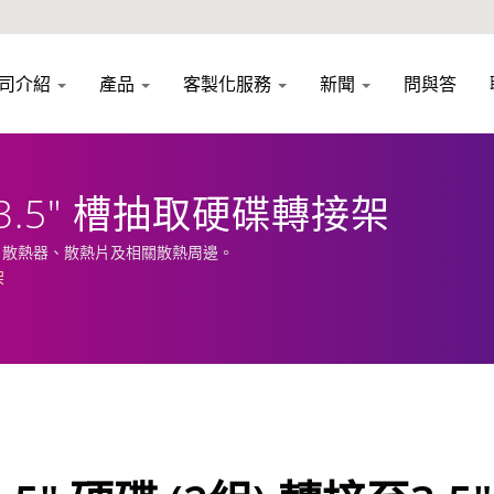
司介紹
產品
客製化服務
新聞
問與答
接至3.5" 槽抽取硬碟轉接架
、散熱器、散熱片及相關散熱周邊。
架