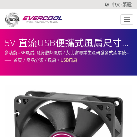
中文 (繁體)
5V 直流USB便攜式風扇尺寸
92mm X 92mm X 25mm
多功能USB風扇, 隨身散熱風扇 / 艾比富專業生產研發各式產業使用
風扇、散熱器、散熱片及相關散熱周邊。
首頁
/
產品分類
/
風扇
/
USB風扇