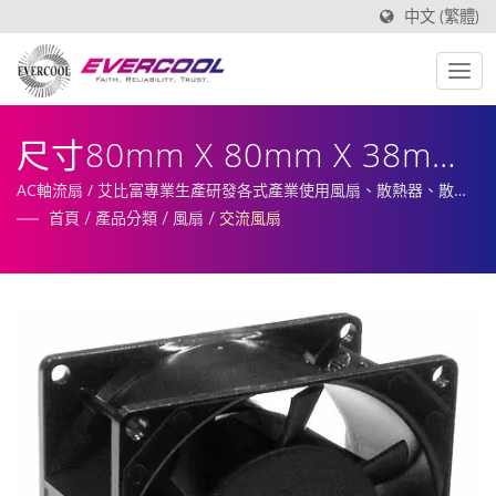
中文 (繁體)
尺寸80mm X 80mm X 38mm
高品質交流風扇
AC軸流扇 / 艾比富專業生產研發各式產業使用風扇、散熱器、散熱
片及相關散熱周邊。
首頁
/
產品分類
/
風扇
/
交流風扇