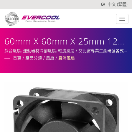
中文 (繁體)
60mm X 60mm X 25mm 12V
~ 24V 直流風扇
靜音風扇, 運動器材冷卻風扇, 軸流風扇 / 艾比富專業生產研發各式
產業使用風扇、散熱器、散熱片及相關散熱周邊。
首頁
/
產品分類
/
風扇
/
直流風扇