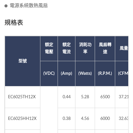
電源系統散熱風扇
規格表
額定
額定
消耗功
風扇轉
風量
電壓
電流
率
速
型號
(VDC)
(Amp)
(Watts)
(R.P.M.)
(CFM)
EC6025TH12X
0.44
5.28
6500
37.21
EC6025HH12X
0.38
4.56
6000
32.63