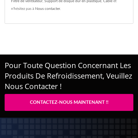
Filtre de ventilateur
,
Support de disque dur en plastique
,
Câble
et
n'hésitez pas à
Nous contacter
.
Pour Toute Question Concernant Les
Produits De Refroidissement, Veuillez
Nous Contacter !
CONTACTEZ-NOUS MAINTENANT !!