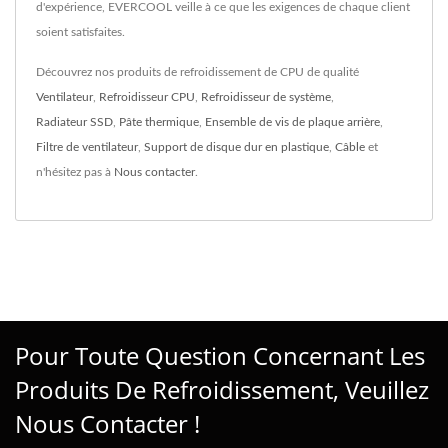
d'expérience, EVERCOOL veille à ce que les exigences de chaque client
soient satisfaites.
Découvrez nos produits de refroidissement de CPU de qualité
Ventilateur
,
Refroidisseur CPU
,
Refroidisseur de système
,
Radiateur SSD
,
Pâte thermique
,
Ensemble de vis de plaque arrière
,
Filtre de ventilateur
,
Support de disque dur en plastique
,
Câble
et
n'hésitez pas à
Nous contacter
.
Pour Toute Question Concernant Les
Produits De Refroidissement, Veuillez
Nous Contacter !