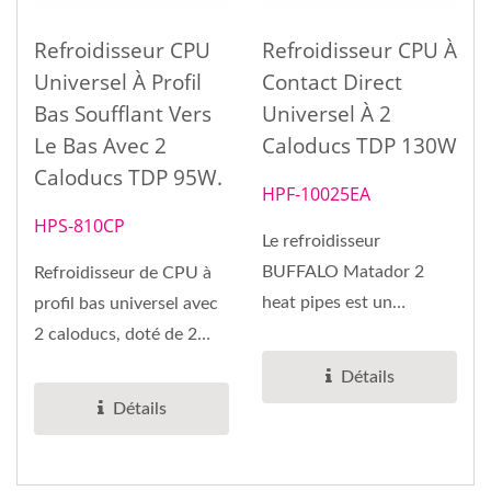
Refroidisseur CPU
Refroidisseur CPU À
Universel À Profil
Contact Direct
Bas Soufflant Vers
Universel À 2
Le Bas Avec 2
Caloducs TDP 130W
Caloducs TDP 95W.
HPF-10025EA
HPS-810CP
Le refroidisseur
BUFFALO Matador 2
Refroidisseur de CPU à
heat pipes est un
profil bas universel avec
refroidisseur à 2 heat
2 caloducs, doté de 2
pipes à contact...
caloducs haute
Détails
efficacité,...
Détails