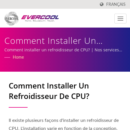
FRANÇAIS
Comment Installer Un
Refroidisseur De CPU? |
Comment installer un refroidisseur de CPU? | Nos services
incluent la production et la fabrication de ventilateurs DC
Home
Fabricant De Ventilateurs De
personnalisés et de dissipateurs thermiques.
Refroidissement CPU À
Comment Installer Un
Profil Bas | EVERCOOL
Refroidisseur De CPU?
Il existe plusieurs façons d'installer un refroidisseur de
CPU. L'installation varie en fonction de la conception.