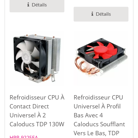
EVERCOOL...
caloducs à contact
Détails
direct, qui dispose...
Détails
Refroidisseur CPU À
Refroidisseur CPU
Contact Direct
Universel À Profil
Universel À 2
Bas Avec 4
Caloducs TDP 130W
Caloducs Soufflant
Vers Le Bas, TDP
HPR-9225EA