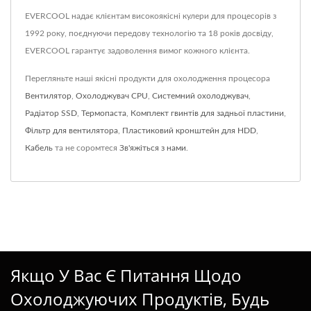
EVERCOOL надає клієнтам високоякісні кулери для процесорів з
1992 року, поєднуючи передову технологію та 18 років досвіду,
EVERCOOL гарантує задоволення вимог кожного клієнта.
Перегляньте наші якісні продукти для охолодження процесора
Вентилятор
,
Охолоджувач CPU
,
Системний охолоджувач
,
Радіатор SSD
,
Термопаста
,
Комплект гвинтів для задньої пластини
,
Фільтр для вентилятора
,
Пластиковий кронштейн для HDD
,
Кабель
та не соромтеся
Зв'яжіться з нами
.
Якщо У Вас Є Питання Щодо
Охолоджуючих Продуктів, Будь