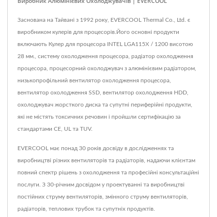
Виробник Алюмінієвих Охолоджувачів | EVERCOOL
Заснована на Тайвані з 1992 року, EVERCOOL Thermal Co., Ltd. є
виробником кулерів для процесорів.Його основні продукти
включають Кулер для процесора INTEL LGA115X / 1200 висотою
28 мм., систему охолодження процесора, радіатор охолодження
процесора, процесорний охолоджувач з алюмінієвим радіатором,
низькопрофільний вентилятор охолодження процесора,
вентилятор охолодження SSD, вентилятор охолодження HDD,
охолоджувач жорсткого диска та супутні периферійні продукти,
які не містять токсичних речовин і пройшли сертифікацію за
стандартами CE, UL та TUV.
EVERCOOL має понад 30 років досвіду в дослідженнях та
виробництві різних вентиляторів та радіаторів, надаючи клієнтам
повний спектр рішень з охолодження та професійні консультаційні
послуги. З 30-річним досвідом у проектуванні та виробництві
постійних струму вентиляторів, змінного струму вентиляторів,
радіаторів, теплових трубок та супутніх продуктів.