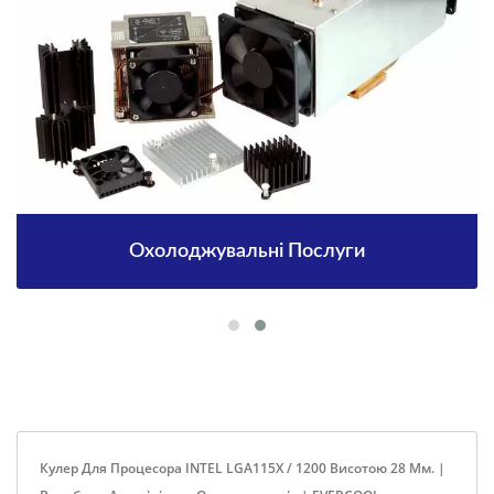
Охолоджувальні Послуги
Кулер Для Процесора INTEL LGA115X / 1200 Висотою 28 Мм. |