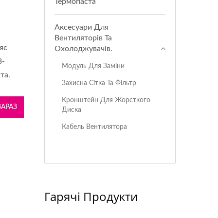
Термопаста
Аксесуари Для
Вентиляторів Та
яє
Охолоджувачів.
3-
Модуль Для Заміни
та.
Захисна Сітка Та Фільтр
Кронштейн Для Жорсткого
ЗАРАЗ
Диска
Кабель Вентилятора
Гарячі Продукти