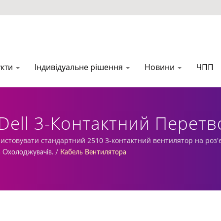
укти
Індивідуальне рішення
Новини
ЧПП
Dell 3-Контактний Перетв
ник Алюмінієвих Охолодж
истовувати стандартний 2510 3-контактний вентилятор на роз'є
бництво радіаторів та їх виготовлення.
а Охолоджувачів.
/
Кабель Вентилятора