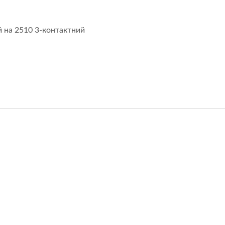
й на 2510 3-контактний
лоджувальні Послуги
DC Вентилятор