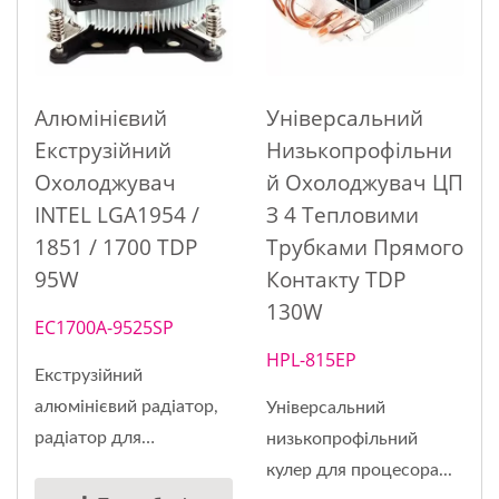
Алюмінієвий
Універсальний
Екструзійний
Низькопрофільни
Охолоджувач
Й Охолоджувач ЦП
INTEL LGA1954 /
З 4 Тепловими
1851 / 1700 TDP
Трубками Прямого
95W
Контакту TDP
130W
EC1700A-9525SP
HPL-815EP
Екструзійний
алюмінієвий радіатор,
Універсальний
радіатор для
низькопрофільний
процесора,...
кулер для процесора...