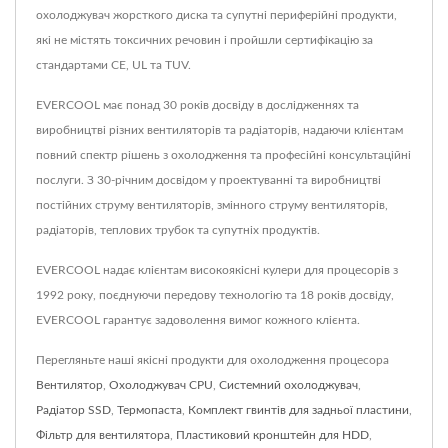
охолоджувач жорсткого диска та супутні периферійні продукти,
які не містять токсичних речовин і пройшли сертифікацію за
стандартами CE, UL та TUV.
EVERCOOL має понад 30 років досвіду в дослідженнях та
виробництві різних вентиляторів та радіаторів, надаючи клієнтам
повний спектр рішень з охолодження та професійні консультаційні
послуги. З 30-річним досвідом у проектуванні та виробництві
постійних струму вентиляторів, змінного струму вентиляторів,
радіаторів, теплових трубок та супутніх продуктів.
EVERCOOL надає клієнтам високоякісні кулери для процесорів з
1992 року, поєднуючи передову технологію та 18 років досвіду,
EVERCOOL гарантує задоволення вимог кожного клієнта.
Перегляньте наші якісні продукти для охолодження процесора
Вентилятор
,
Охолоджувач CPU
,
Системний охолоджувач
,
Радіатор SSD
,
Термопаста
,
Комплект гвинтів для задньої пластини
,
Фільтр для вентилятора
,
Пластиковий кронштейн для HDD
,