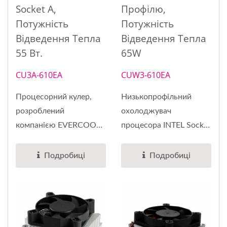
Socket A,
Профілю,
Потужність
Потужність
Відведення Тепла
Відведення Тепла
55 Вт.
65W
CU3A-610EA
CUW3-610EA
Процесорний кулер,
Низькопрофільний
розроблений
охолоджувач
компанією EVERCOOL,
процесора INTEL Socket
є радіатором...
478,...
Подробиці
Подробиці