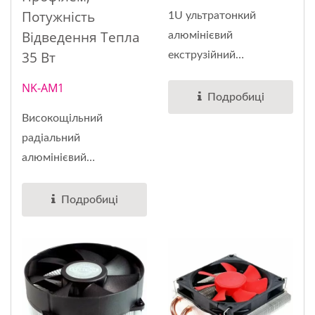
Потужність
1U ультратонкий
Відведення Тепла
алюмінієвий
35 Вт
екструзійний
охолоджувач,...
NK-AM1
Подробиці
Високощільний
радіальний
алюмінієвий
екструзійний...
Подробиці