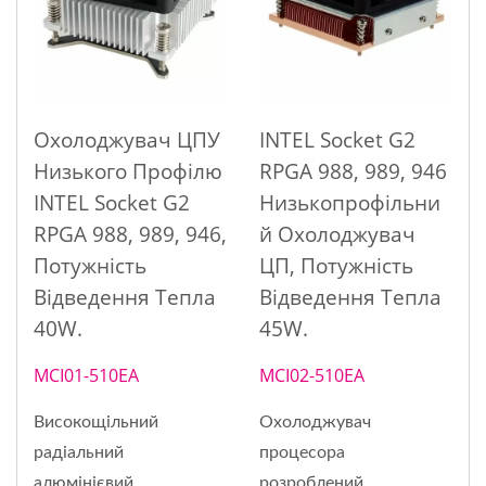
Охолоджувач ЦПУ
INTEL Socket G2
Низького Профілю
RPGA 988, 989, 946
INTEL Socket G2
Низькопрофільни
RPGA 988, 989, 946,
Й Охолоджувач
Потужність
ЦП, Потужність
Відведення Тепла
Відведення Тепла
40W.
45W.
MCI01-510EA
MCI02-510EA
Високощільний
Охолоджувач
радіальний
процесора
алюмінієвий
розроблений