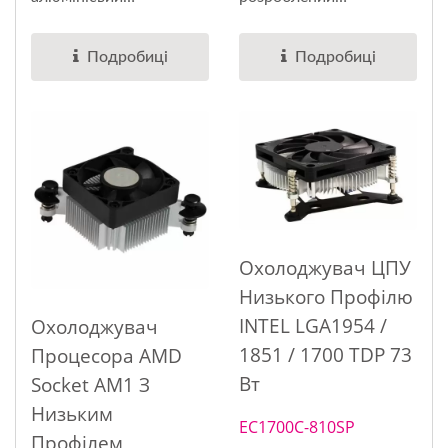
екструзійний...
компанією
EVERCOOL...
Подробиці
Подробиці
Охолоджувач ЦПУ
Низького Профілю
INTEL LGA1954 /
Охолоджувач
1851 / 1700 TDP 73
Процесора AMD
Вт
Socket AM1 З
Низьким
EC1700C-810SP
Профілем,