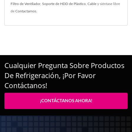
Filtro de Ventilador
,
Soporte de HDD de Plástico
,
Cable
y siéntase libre
de
Contactarnos
.
Cualquier Pregunta Sobre Productos
De Refrigeración, ¡por Favor
Contáctanos!
¡CONTÁCTANOS AHORA!