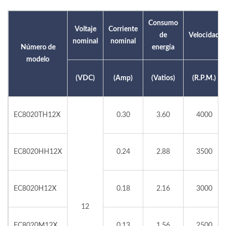
Consumo
Voltaje
Corriente
de
Velocidad
nominal
nominal
Número de
energía
modelo
(VDC)
(Amp)
(Vatios)
(R.P.M.)
EC8020TH12X
0.30
3.60
4000
EC8020HH12X
0.24
2.88
3500
EC8020H12X
0.18
2.16
3000
12
EC8020M12X
0.13
1.56
2500