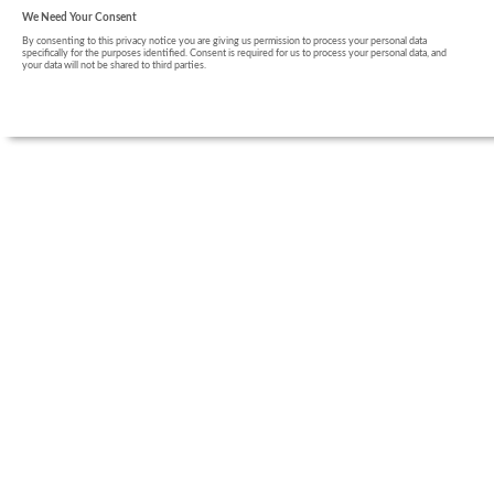
We Need Your Consent
By consenting to this privacy notice you are giving us permission to process your personal data
specifically for the purposes identified. Consent is required for us to process your personal data, and
your data will not be shared to third parties.