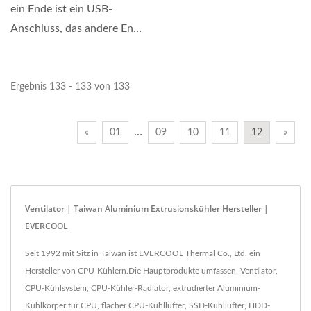
ein Ende ist ein USB-
Anschluss, das andere Ende
ist ein Standard-Lüfter-
2510-Anschluss....
Ergebnis 133 - 133 von 133
…
«
01
09
10
11
12
»
Ventilator | Taiwan Aluminium Extrusionskühler Hersteller |
EVERCOOL
Seit 1992 mit Sitz in Taiwan ist EVERCOOL Thermal Co., Ltd. ein
Hersteller von CPU-Kühlern.Die Hauptprodukte umfassen, Ventilator,
CPU-Kühlsystem, CPU-Kühler-Radiator, extrudierter Aluminium-
Kühlkörper für CPU, flacher CPU-Kühllüfter, SSD-Kühllüfter, HDD-