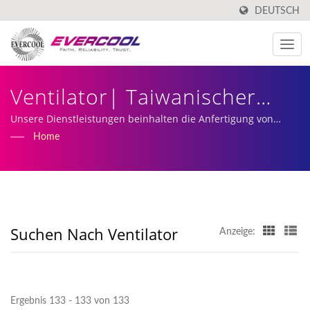
DEUTSCH
Ventilator| Taiwanischer
Hersteller Von Aluminium-
Unsere Dienstleistungen beinhalten die Anfertigung von
maßgeschneiderten DC-Lüftern und die Produktion und
Home
Extrusionskühlern |
Herstellung von Kühlkörpern.
EVERCOOL
Suchen Nach Ventilator
Anzeige:
Ergebnis 133 - 133 von 133